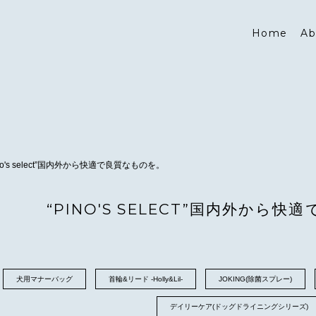
Home
Ab
ino's select”国内外から快適で良質なものを。
“PINO'S SELECT”国内外から
犬用マナーバッグ
首輪&リード -Holly&Lil-
JOKING(除菌スプレー)
デイリーケア(ドッグドライニングシリーズ)