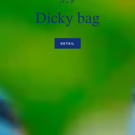
バッグ
Dicky bag
DETAIL