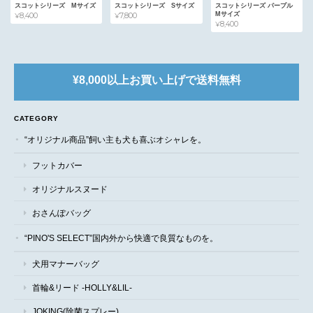
スコットシリーズ Mサイズ
スコットシリーズ Sサイズ
スコットシリーズ パープル
Mサイズ
¥8,400
¥7,800
¥8,400
¥8,000以上お買い上げで送料無料
CATEGORY
“オリジナル商品”飼い主も犬も喜ぶオシャレを。
フットカバー
オリジナルスヌード
おさんぽバッグ
“PINO'S SELECT”国内外から快適で良質なものを。
犬用マナーバッグ
首輪&リード -HOLLY&LIL-
JOKING(除菌スプレー)