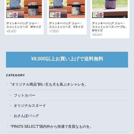
ディッキーバッグ ジョー・
ディッキーバッグ ジョー・
ディッキーバッグ ジョー・
スコットシリーズ Mサイズ
スコットシリーズ Sサイズ
スコットシリーズ パープル
Mサイズ
¥8,400
¥7,800
¥8,400
¥8,000以上お買い上げで送料無料
CATEGORY
“オリジナル商品”飼い主も犬も喜ぶオシャレを。
フットカバー
オリジナルスヌード
おさんぽバッグ
“PINO'S SELECT”国内外から快適で良質なものを。