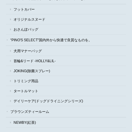
フットカバー
オリジナルスヌード
おさんぽバッグ
“PINO'S SELECT”国内外から快適で良質なものを。
犬用マナーバッグ
首輪&リード -HOLLY&LIL-
JOKING(除菌スプレー)
トリミング用品
タートルマット
デイリーケア(ドッグドライニングシリーズ)
ブラウンズティールーム
NEWBY(紅茶)